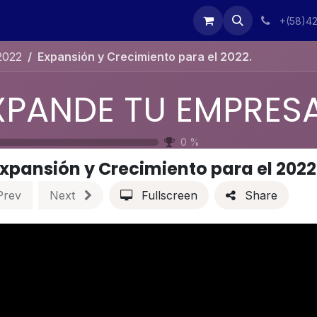
Eventos
Contáctenos
Inicio
webinarperformia
what
+(58)4
2022
Expansión y Crecimiento para el 2022.
0
%
xpansión y Crecimiento para el 2022
Prev
Next
Fullscreen
Share