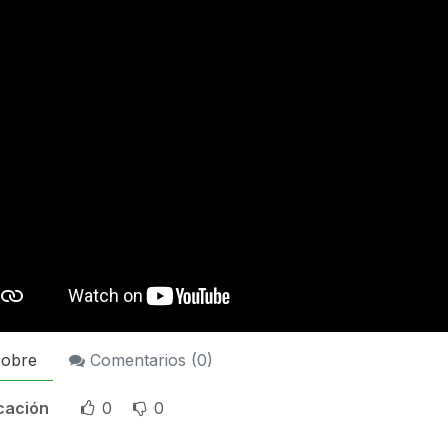
obre
Comentarios (
0
)
icación
0
0