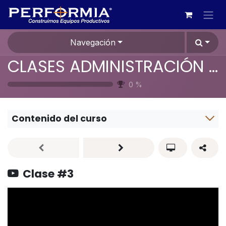
Ir al contenido
Navegación
CLASES ADMINISTRACIÓN EFECTIVA POR INDICADORES DE GESTIÓN - JUNIO/JULIO -
0
%
Contenido del curso
Clase #3