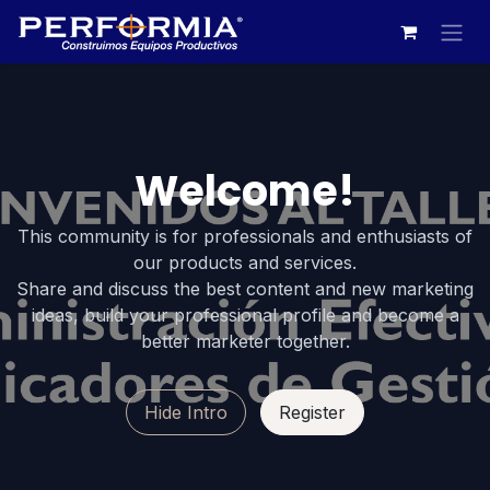
Ir al contenido
Welcome!
This community is for professionals and enthusiasts of
our products and services.
Share and discuss the best content and new marketing
ideas, build your professional profile and become a
better marketer together.
Hide Intro
Register