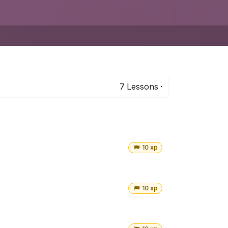
7
Lessons
·
10 xp
10 xp