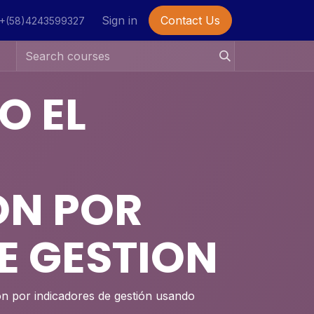
ia
whatsapp
Sign in
Contact Us
+(58)4243599327
O EL
ON POR
E GESTION
ón por indicadores de gestión usando