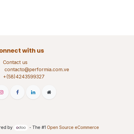
onnect with us
Contact us
contacto@performia.com.ve
+(58)4243599327
red by
- The #1
Open Source eCommerce