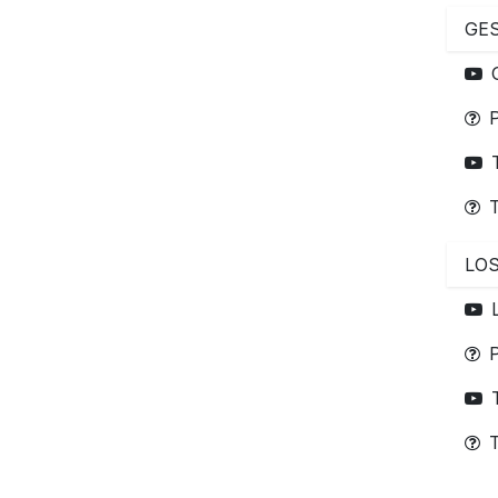
GE
T
LO