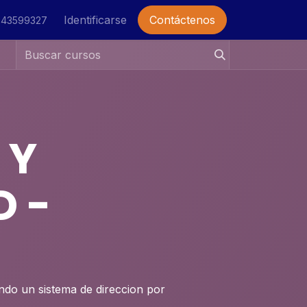
sapp
Identificarse
Contáctenos
243599327
 Y
 -
do un sistema de direccion por