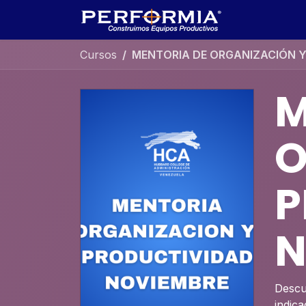
Ir al contenido
Inicio
Cita
Cursos
MENTORIA DE ORGANIZACIÓN Y
M
O
P
N
Descu
indica