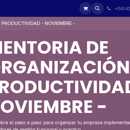
Eventos
Contáctenos
Inicio
webinarperformia
what
+(58)4
 PRODUCTIVIDAD - NOVIEMBRE -
ENTORIA DE
RGANIZACIÓN
RODUCTIVIDAD
OVIEMBRE -
bre el paso a paso para organizar tu empresa implementan
dores de gestión funcional y practico.