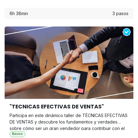
6h 38min
3 pasos
"TECNICAS EFECTIVAS DE VENTAS"
Participa en este dinámico taller de TÉCNICAS EFECTIVAS
DE VENTAS y descubre los fundamentos y verdades
sobre cómo ser un gran vendedor para contribuir con el
Básico
éxito de tu empresa o negocio, mientras ayudas a más