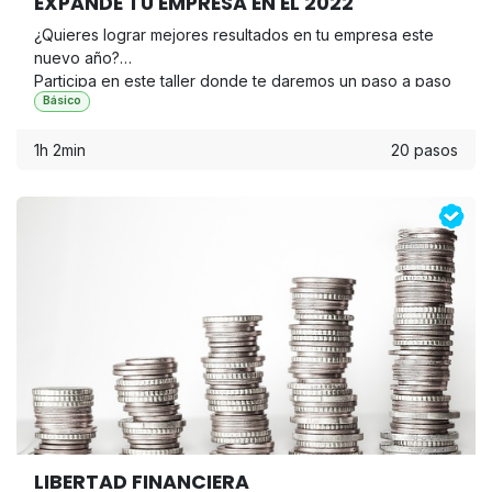
EXPANDE TU EMPRESA EN EL 2022
¿Quieres lograr mejores resultados en tu empresa este
nuevo año?
Participa en este taller donde te daremos un paso a paso
Básico
para que hagas crecer tu empresa en el 2022.
1h 2min
20 pasos
LIBERTAD FINANCIERA