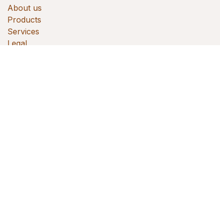
About us
Products
Services
Legal
Contact us
Performia
Performia Internacional cuenta con una experiencia
de más de 25 años en el área de la selección de
personal, capacitación y asesoría en temas de
productividad e indicadores, y ha abierto sus puertas
en más de 30 países alrededor del mundo
Connect with us