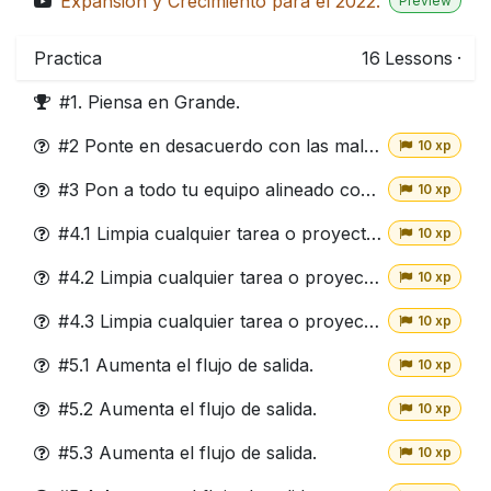
Expansión y Crecimiento para el 2022.
Preview
Practica
16
Lessons
·
#1. Piensa en Grande.
#2 Ponte en desacuerdo con las malas noticias y HAZ TU PROPIA TAREA.
10 xp
#3 Pon a todo tu equipo alineado con el propósito de hacer crecer la empresa.
10 xp
#4.1 Limpia cualquier tarea o proyecto incompleto o antiguo.
10 xp
#4.2 Limpia cualquier tarea o proyecto incompleto o antiguo.
10 xp
#4.3 Limpia cualquier tarea o proyecto incompleto o antiguo.
10 xp
#5.1 Aumenta el flujo de salida.
10 xp
#5.2 Aumenta el flujo de salida.
10 xp
#5.3 Aumenta el flujo de salida.
10 xp